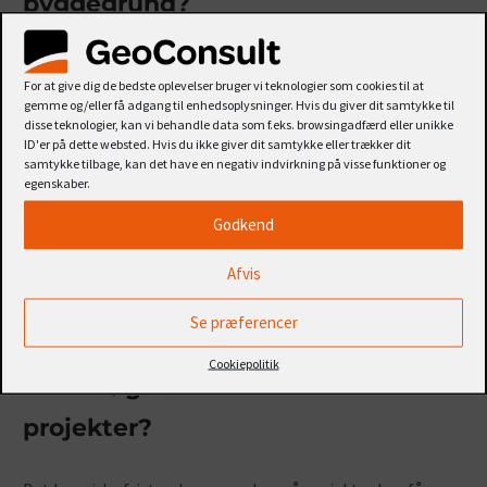
byggegrund?
Hvis undersøgelsen afslører problemer, kan løsninger
For at give dig de bedste oplevelser bruger vi teknologier som cookies til at
være:
gemme og/eller få adgang til enhedsoplysninger. Hvis du giver dit samtykke til
disse teknologier, kan vi behandle data som f.eks. browsingadfærd eller unikke
Ændring af byggeplanerne
ID'er på dette websted. Hvis du ikke giver dit samtykke eller trækker dit
samtykke tilbage, kan det have en negativ indvirkning på visse funktioner og
Anvendelse af særlige funderingsteknikker
egenskaber.
Jordforbedrende tiltag
Godkend
Kontakt
altid en geotekniker for at finde den bedste
Afvis
løsning.
Se præferencer
Kan jeg undgå en geoteknisk
Cookiepolitik
undersøgelse ved mindre
projekter?