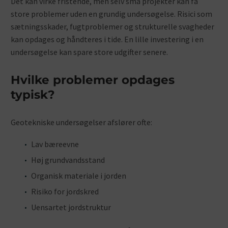
Det kan virke fristende, men selv små projekter kan få
store problemer uden en grundig undersøgelse. Risici som
sætningsskader, fugtproblemer og strukturelle svagheder
kan opdages og håndteres i tide. En lille investering i en
undersøgelse kan spare store udgifter senere.
Hvilke problemer opdages
typisk?
Geotekniske undersøgelser afslører ofte:
Lav bæreevne
Høj grundvandsstand
Organisk materiale i jorden
Risiko for jordskred
Uensartet jordstruktur