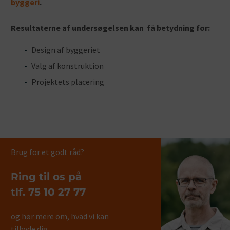
byggeri
.
Resultaterne af undersøgelsen kan få betydning for:
Design af byggeriet
Valg af konstruktion
Projektets placering
Brug for et godt råd?
Ring til os på
tlf. 75 10 27 77
og hør mere om, hvad vi kan
tilbyde dig.