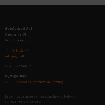
GeoConsult ApS
Snedkervej 39
6740 Bramming
Tlf.
75 10 27 77
info@gec.dk
Cvr-nr: 27768784
Nyttige links
SPT – Standard Penetration Testing
Leveringsbetingelser og standardforbehold
GDPR Databeskyttelse