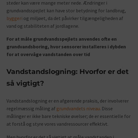
steder kan være mange meter nede. Ændringer i
grundvandsspejlet kan have stor betydning for landbrug,
byggeri
og miljøet, da det påvirker tilgængeligheden af
vand og stabiliteten af jordlagene.
For at måle grundvandsspejlets anvendes ofte en
grundvandsboring, hvor sensorer installeres i dybden
for at overvåge vandstanden over tid
Vandstandslogning: Hvorfor er det
så vigtigt?
Vandstandslogning er en afgørende praksis, der involverer
regelmæssig måling af
grundvandets niveau
. Disse
målinger er ikke bare tekniske øvelser; de er essentielle for
at forstå og styre vores vandressourcer effektivt.
Men hvorfor er det så vigtigt at måle vandstanden i