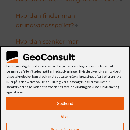
Hvordan finder man
grundvandsspejlet?
Hvordan sænker man
grundvandsspejlet?
For at give dig de bedste oplevelser bruger vi teknologier som cookies til at
Hvad gør man ved opstigende
gemme og/eller få adgang til enhedsoplysninger. Hvis du giver dit samtykke til
grundvand?
disse teknologier, kan vi behandle data som f.eks. browsingadfærd eller unikke
ID'er på dette websted. Hvis du ikke giver dit samtykke eller trækker dit
samtykke tilbage, kan det have en negativ indvirkning på visse funktioner og
Kan man dræne grundvand?
egenskaber.
Godkend
Afvis
Brug for geoteknisk rådgivning?
Se præferencer