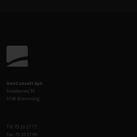
GeoConsult ApS
Snedkervej 39
6740 Bramming
Tlf. 75 10 27 77
Fax. 75 10 27 99