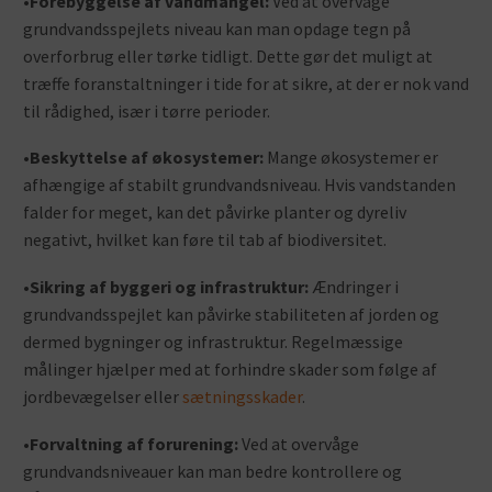
•
Forebyggelse af vandmangel:
Ved at overvåge
grundvandsspejlets niveau kan man opdage tegn på
overforbrug eller tørke tidligt. Dette gør det muligt at
træffe foranstaltninger i tide for at sikre, at der er nok vand
til rådighed, især i tørre perioder.
•
Beskyttelse af økosystemer:
Mange økosystemer er
afhængige af stabilt grundvandsniveau. Hvis vandstanden
falder for meget, kan det påvirke planter og dyreliv
negativt, hvilket kan føre til tab af biodiversitet.
•
Sikring af byggeri og infrastruktur:
Ændringer i
grundvandsspejlet kan påvirke stabiliteten af jorden og
dermed bygninger og infrastruktur. Regelmæssige
målinger hjælper med at forhindre skader som følge af
jordbevægelser eller
sætningsskader
.
•
Forvaltning af forurening:
Ved at overvåge
grundvandsniveauer kan man bedre kontrollere og