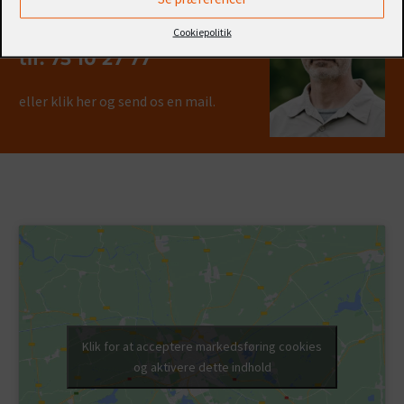
Kontakt os på
Cookiepolitik
tlf.
75 10 27 77
eller klik her og
send os en mail
.
Klik for at acceptere markedsføring cookies
og aktivere dette indhold