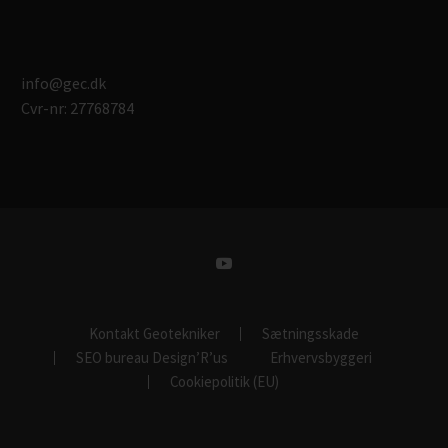
info@gec.dk
Cvr-nr: 27768784
Kontakt Geotekniker
Sætningsskade
SEO bureau Design’R’us
Erhvervsbyggeri
Cookiepolitik (EU)