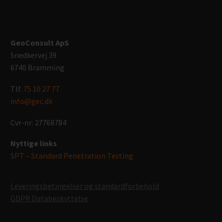
GeoConsult ApS
Snedkervej 39
6740 Bramming
Tlf.
75 10 27 77
info@gec.dk
Cvr-nr: 27768784
Nyttige links
SPT – Standard Penetration Testing
Leveringsbetingelser og standardforbehold
GDPR Databeskyttelse