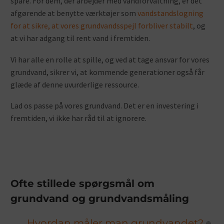
spare. For dem, der arbejder med vandforvaltning, er det
afgørende at benytte værktøjer som
vandstandslogning
for at sikre, at vores grundvandsspejl forbliver stabilt
, og
at vi har adgang til rent vand i fremtiden.
Vi har alle en rolle at spille, og ved at tage ansvar for vores
grundvand, sikrer vi, at kommende generationer også får
glæde af denne uvurderlige ressource.
Lad os passe på vores grundvand. Det er en investering i
fremtiden, vi ikke har råd til at ignorere.
Ofte stillede spørgsmål om
grundvand og grundvandsmåling
Hvordan måler man grundvandet?