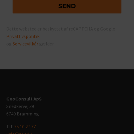
Dette websted er beskyttet af reCAPTCHA og Google
Privatlivspolitik
og
Servicevilkår
gælder.
GeoConsult ApS
Snedkervej 39
6740 Bramming
Tlf.
75 10 27 77
info@gec.dk