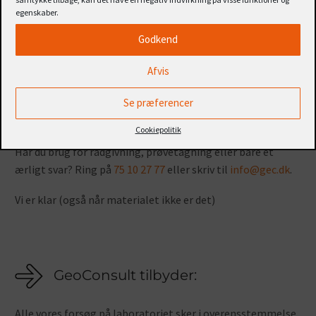
egenskaber.
Hos GeoConsult laver vi sandækvivalentmålinger efter
DS/EN 933-8 – og kombinerer dem med boringer, analyser
Godkend
og teknisk vurdering. Du får ikke kun resultaterne, men
Afvis
også forklaringen og anbefalingerne.
Se præferencer
Det hele samles i en klar rapport, så du kan træffe
beslutninger med ro i maven.
Cookiepolitik
Har du brug for rådgivning, prøvetagning eller bare et
ærligt svar? Ring på
75 10 27 77
eller skriv til
info@gec.dk
.
Vi er klar (også når materialet ikke er det)
GeoConsult tilbyder:
Alle vores forsøg på laboratoriet sker i overensstemmelse