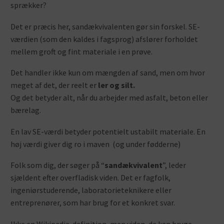
sprækker?
Det er præcis her, sandækvivalenten gør sin forskel. SE-
værdien (som den kaldes i fagsprog) afslører forholdet
mellem groft og fint materiale i en prøve.
Det handler ikke kun om mængden af sand, men om hvor
meget af det, der reelt er
ler og silt.
Og det betyder alt, når du arbejder med asfalt, beton eller
bærelag.
En lav SE-værdi betyder potentielt ustabilt materiale. En
høj værdi giver dig ro i maven (og under fødderne)
Folk som dig, der søger på “
sandækvivalent
”, leder
sjældent efter overfladisk viden. Det er fagfolk,
ingeniørstuderende, laboratorieteknikere eller
entreprenører, som har brug for et konkret svar.
Ikke en Wikipedia-definition, men viden, de kan bruge