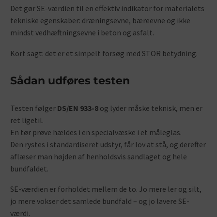
Det gør SE-værdien til en effektiv indikator for materialets
tekniske egenskaber: dræningsevne, bæreevne og ikke
mindst vedhæftningsevne i beton og asfalt.
Kort sagt: det er et simpelt forsøg med STOR betydning.
Sådan udføres testen
Testen følger
DS/EN 933-8
og lyder måske teknisk, men er
ret ligetil.
En tør prøve hældes i en specialvæske i et måleglas.
Den rystes i standardiseret udstyr, får lov at stå, og derefter
aflæser man højden af henholdsvis sandlaget og hele
bundfaldet.
SE-værdien er forholdet mellem de to. Jo mere ler og silt,
jo mere vokser det samlede bundfald – og jo lavere SE-
værdi.