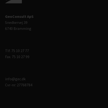
GeoConsult ApS
Snedkervej 39
6740 Bramming
Tlf. 75 10 27 77
Fax. 75 10 27 99
info@gec.dk
Cvr-nr: 27768784