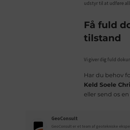
udstyr til at udføre a
Få fuld 
tilstand
Vi giver dig fuld doku
Har du behov fo
Keld Soele Chr
eller send os en
GeoConsult
GeoConsult er et team af geotekniske eksper