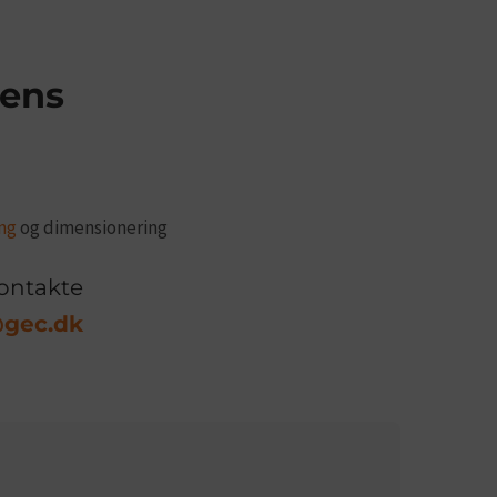
dens
ing
og dimensionering
kontakte
gec.dk