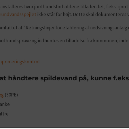
nstalleres hvor jordbundsforholdene tillader det, f.eks. i jord
rundvandsspejlet
ikke står for højt. Dette skal dokumenteres
fattet af ”Retningslinjer for etablering af nedsivningsanlæg op
jordbundsprøve og indhentes en tilladelse fra kommunen, inden 
omprimeringskontrol
t håndtere spildevand på, kunne f.eks
æg
(30PE)
anke
iltre