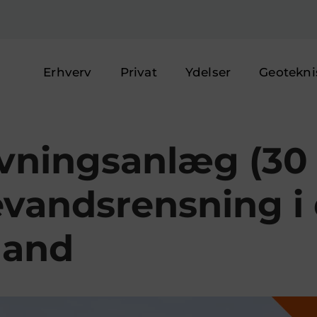
Erhverv
Privat
Ydelser
Geotekni
vningsanlæg (30 
evandsrensning i
land