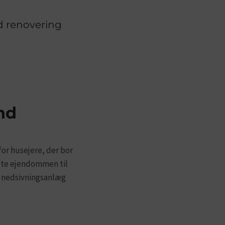
d renovering
nd
for husejere, der bor
utte ejendommen til
t nedsivningsanlæg