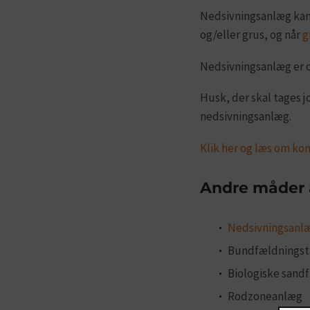
Nedsivningsanlæg kan i
og/eller grus, og når
g
Nedsivningsanlæg er om
Husk, der skal tages 
nedsivningsanlæg.
Klik her og læs om k
Andre måder a
Nedsivningsanl
Bundfældningst
Biologiske sandf
Rodzoneanlæg