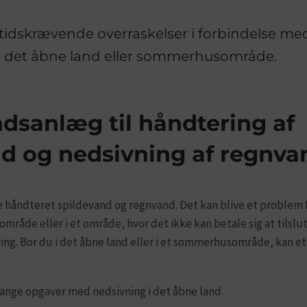
idskrævende overraskelser i forbindelse me
 i det åbne land eller sommerhusområde.
dsanlæg til håndtering af
nd og nedsivning af regnva
ve håndteret spildevand og regnvand. Det kan blive et problem 
område eller i et område, hvor det ikke kan betale sig at tilsl
ring. Bor du i det åbne land eller i et sommerhusområde, kan e
ange opgaver med nedsivning i det åbne land.