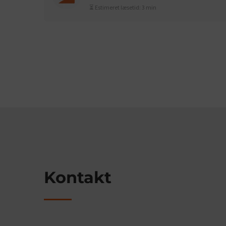
⏳ Estimeret læsetid: 3 min
Kontakt