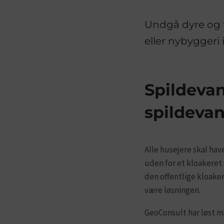
Undgå dyre og t
eller nybyggeri
Spildevan
spildeva
Alle husejere skal ha
uden for et kloakeret 
den offentlige kloake
være løsningen.
GeoConsult har løst m