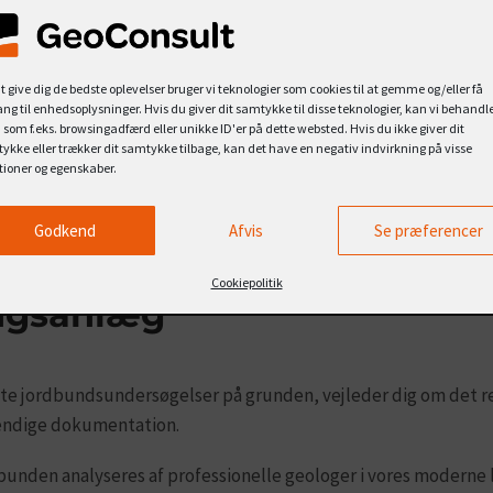
edsivning
eranlæg
at give dig de bedste oplevelser bruger vi teknologier som cookies til at gemme og/eller få
ng til enhedsoplysninger. Hvis du giver dit samtykke til disse teknologier, kan vi behandl
 som f.eks. browsingadfærd eller unikke ID'er på dette websted. Hvis du ikke giver dit
ykke eller trækker dit samtykke tilbage, kan det have en negativ indvirkning på visse
tioner og egenskaber.
 tilbyder:
Godkend
Afvis
Se præferencer
t til at dimensionere dit
Cookiepolitik
ngsanlæg
ante jordbundsundersøgelser på grunden, vejleder dig om det re
endige dokumentation.
bunden analyseres af professionelle geologer i vores moderne l