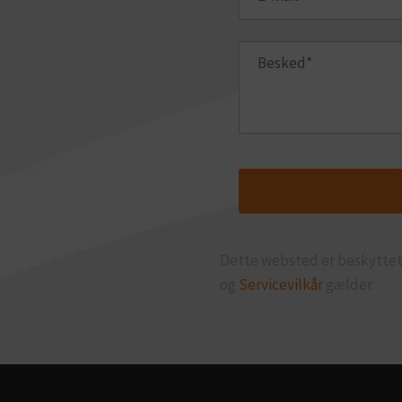
Dette websted er beskytte
og
Servicevilkår
gælder.