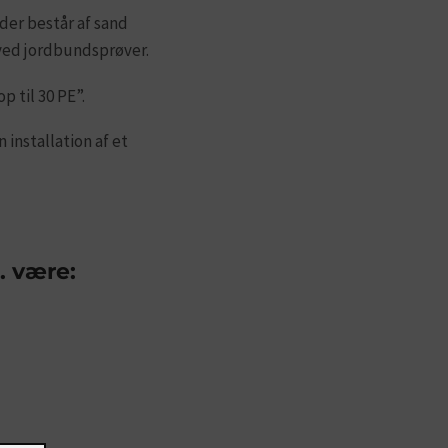
 der består af sand
 ved jordbundsprøver.
 til 30 PE”.
installation af et
. være: