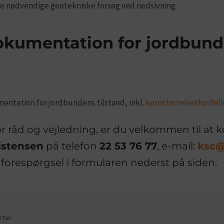
lle nødvendige geotekniske forsøg ved nedsivning.
dokumentation for jordbun
mentation for jordbundens tilstand, inkl.
kornstørrelsesfordel
r råd og vejledning, er du velkommen til at 
istensen
på telefon
22 53 76 77
, e-mail:
ksc@
 forespørgsel i formularen nederst på siden.
ter.